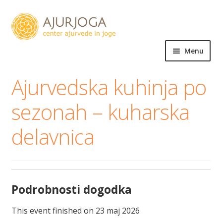
Skip
Skip
to
to
navigation
content
Menu
Expand
Ajurveda
Ajurvedska kuhinja po
child
menu
Expand
Joga
sezonah – kuharska
child
menu
Zvok
delavnica
Expand
Šola
child
menu
Expand
Trgovina
Podrobnosti dogodka
child
menu
Dogodki
This event finished on 23 maj 2026