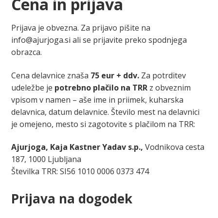
Cena in prijava
Prijava je obvezna. Za prijavo pišite na
info@ajurjoga.si
ali se prijavite preko spodnjega
obrazca.
Cena delavnice znaša
75 eur + ddv.
Za potrditev
udeležbe je
potrebno plačilo na TRR
z obveznim
vpisom v namen – aše ime in priimek, kuharska
delavnica, datum delavnice. Število mest na delavnici
je omejeno, mesto si zagotovite s plačilom na TRR:
Ajurjoga, Kaja Kastner Yadav s.p.,
Vodnikova cesta
187, 1000 Ljubljana
Številka TRR: SI56 1010 0006 0373 474
Prijava na dogodek