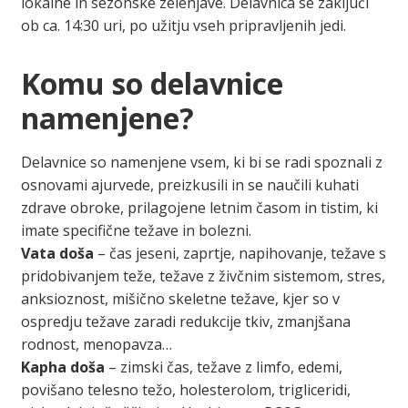
lokalne in sezonske zelenjave. Delavnica se zaključi
ob ca. 14:30 uri, po užitju vseh pripravljenih jedi.
Komu so delavnice
namenjene?
Delavnice so namenjene vsem, ki bi se radi spoznali z
osnovami ajurvede, preizkusili in se naučili kuhati
zdrave obroke, prilagojene letnim časom in tistim, ki
imate specifične težave in bolezni.
Vata doša
– čas jeseni, zaprtje, napihovanje, težave s
pridobivanjem teže, težave z živčnim sistemom, stres,
anksioznost, mišično skeletne težave, kjer so v
ospredju težave zaradi redukcije tkiv, zmanjšana
rodnost, menopavza…
Kapha doša
– zimski čas, težave z limfo, edemi,
povišano telesno težo, holesterolom, trigliceridi,