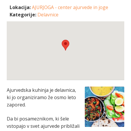
Blog
Lokacija:
AJURJOGA - center ajurvede in joge
Kategorije:
Delavnice
Expand
O nas
child
menu
Ajurvedska kuhinja je delavnica,
ki jo organiziramo že osmo leto
zapored.
Da bi posameznikom, ki šele
vstopajo v svet ajurvede približali