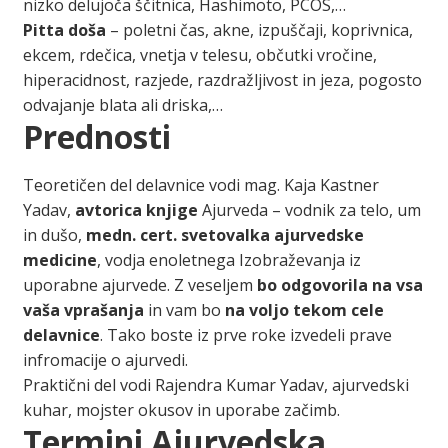
nizko delujoča ščitnica, Hashimoto, PCOS,…
Pitta doša
– poletni čas, akne, izpuščaji, koprivnica,
ekcem, rdečica, vnetja v telesu, občutki vročine,
hiperacidnost, razjede, razdražljivost in jeza, pogosto
odvajanje blata ali driska,…
Prednosti
Teoretičen del delavnice vodi mag. Kaja Kastner
Yadav,
avtorica knjige
Ajurveda – vodnik za telo, um
in dušo,
medn. cert. svetovalka ajurvedske
medicine
, vodja enoletnega Izobraževanja iz
uporabne ajurvede. Z veseljem
bo odgovorila na vsa
vaša vprašanja
in vam bo
na voljo tekom cele
delavnice
. Tako boste iz prve roke izvedeli prave
infromacije o ajurvedi.
Praktični del vodi Rajendra Kumar Yadav, ajurvedski
kuhar, mojster okusov in uporabe začimb.
Termini Ajurvedska