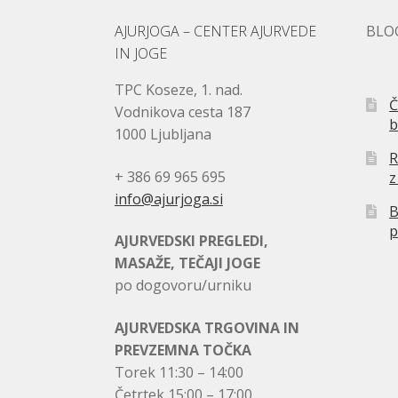
AJURJOGA – CENTER AJURVEDE
BLO
IN JOGE
TPC Koseze, 1. nad.
Č
Vodnikova cesta 187
b
1000 Ljubljana
R
+ 386 69 965 695
z
info@ajurjoga.si
B
p
AJURVEDSKI PREGLEDI,
MASAŽE, TEČAJI JOGE
po dogovoru/urniku
AJURVEDSKA TRGOVINA IN
PREVZEMNA TOČKA
Torek 11:30 – 14:00
Četrtek 15:00 – 17:00