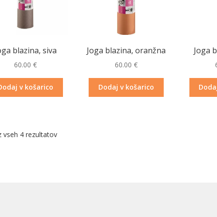
oga blazina, siva
Joga blazina, oranžna
Joga b
60.00
€
60.00
€
Dodaj v košarico
Dodaj v košarico
Dodaj
z vseh 4 rezultatov