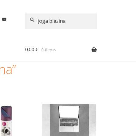
Išči:
Iskanje
0.00
€
0 items
ina”