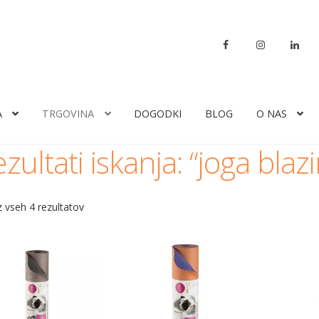
A
TRGOVINA
DOGODKI
BLOG
O NAS
zultati iskanja: “joga blaz
z vseh 4 rezultatov