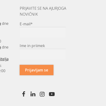
PRIJAVITE SE NA AJURJOGA
NOVIČNIK
a
dne
E-mail*
0
Ime in priimek
a
dne
telja
–
:00