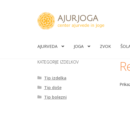
Skip
Skip
to
to
navigation
content
AJURVEDA
JOGA
ZVOK
ŠOL
Re
KATEGORIJE IZDELKOV
Tip izdelka
Prika
Tip doše
Tip bolezni