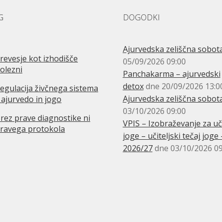
G
DOGODKI
Ajurvedska zeliščna sobot
revesje kot izhodišče
05/09/2026 09:00
olezni
Panchakarma – ajurvedski
detox
dne 20/09/2026 13:0
egulacija živčnega sistema
Ajurvedska zeliščna sobot
 ajurvedo in jogo
03/10/2026 09:00
rez prave diagnostike ni
VPIS – Izobraževanje za uči
ravega protokola
joge – učiteljski tečaj joge 
2026/27
dne 03/10/2026 09