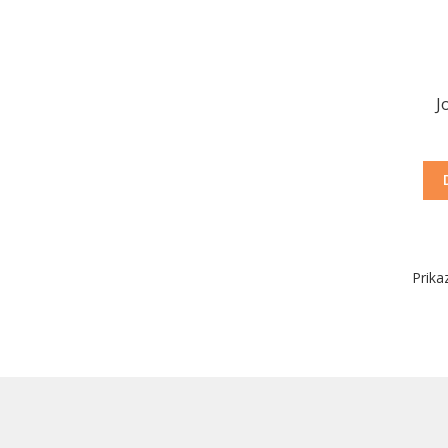
J
Prika