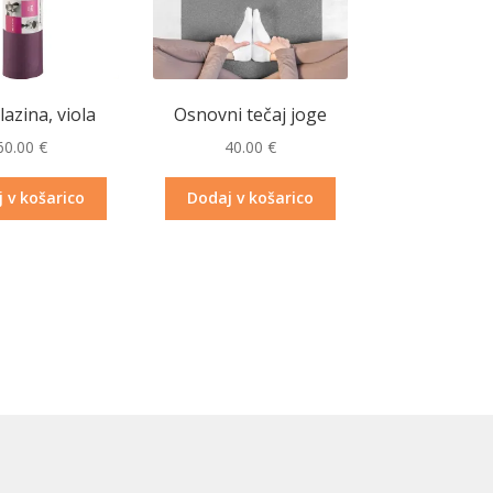
lazina, viola
Osnovni tečaj joge
60.00
€
40.00
€
 v košarico
Dodaj v košarico