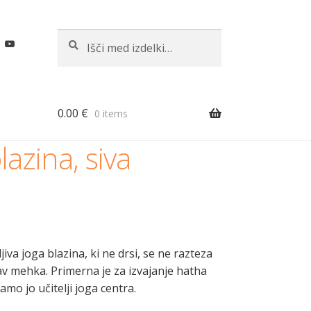
Išči:
Iskanje
0.00
€
0 items
lazina, siva
jiva joga blazina, ki ne drsi, se ne razteza
av mehka. Primerna je za izvajanje hatha
amo jo učitelji joga centra.