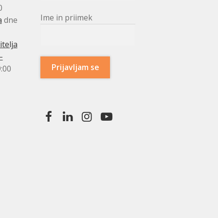
0
Ime in priimek
a
dne
telja
–
:00