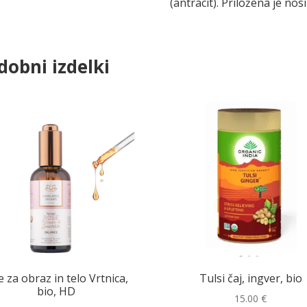
(antracit). Priložena je nosi
dobni izdelki
e za obraz in telo Vrtnica,
Tulsi čaj, ingver, bio
bio, HD
15.00
€