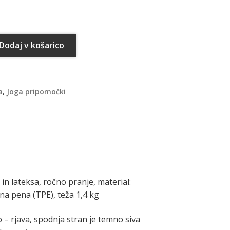
Dodaj v košarico
a
,
Joga pripomočki
 in lateksa, ročno pranje, material:
a pena (TPE), teža 1,4 kg
o – rjava, spodnja stran je temno siva