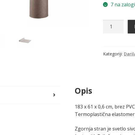
7 na zalogi
Joga
blazina,
siva
količina
Kategoriji:
Daril
Opis
183 x 61 x 0,6 cm, brez PVC
Termoplastična elastomern
Zgornja stran je svetlo siv