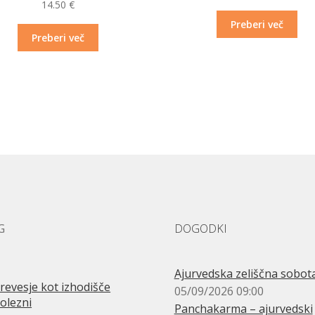
14.50
€
Preberi več
Preberi več
G
DOGODKI
Ajurvedska zeliščna sobot
revesje kot izhodišče
05/09/2026 09:00
olezni
Panchakarma – ajurvedski