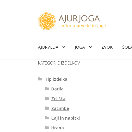
Skip
Skip
to
to
navigation
content
AJURVEDA
JOGA
ZVOK
ŠOL
KATEGORIJE IZDELKOV
Tip izdelka
Darila
Zelišča
Začimbe
Čaji in napitki
Hrana