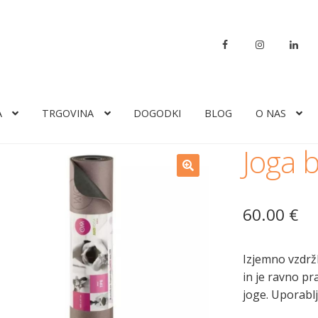
A
TRGOVINA
DOGODKI
BLOG
O NAS
Joga b
60.00
€
Izjemno vzdržl
in je ravno pr
joge. Uporablj