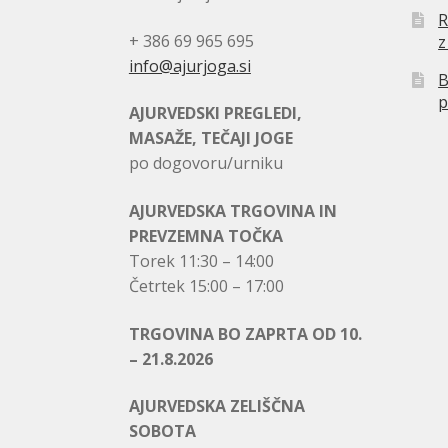
R
+ 386 69 965 695
z
info@ajurjoga.si
B
p
AJURVEDSKI PREGLEDI,
MASAŽE, TEČAJI JOGE
po dogovoru/urniku
AJURVEDSKA TRGOVINA IN
PREVZEMNA TOČKA
Torek 11:30 – 14:00
Četrtek 15:00 – 17:00
TRGOVINA BO ZAPRTA OD 10.
– 21.8.2026
AJURVEDSKA ZELIŠČNA
SOBOTA