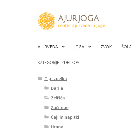
Skip
Skip
to
to
navigation
content
AJURVEDA
JOGA
ZVOK
ŠOL
KATEGORIJE IZDELKOV
Tip izdelka
Darila
Zelišča
Začimbe
Čaji in napitki
Hrana