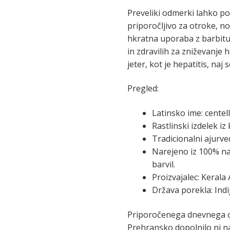
Preveliki odmerki lahko po
priporočljivo za otroke, n
hkratna uporaba z barbitur
in zdravilih za zniževanje h
jeter, kot je hepatitis, naj
Pregled:
Latinsko ime: centell
Rastlinski izdelek iz
Tradicionalni ajurve
Narejeno iz 100% na
barvil.
Proizvajalec: Kerala 
Država porekla: Indi
Priporočenega dnevnega o
Prehransko dopolnilo ni n