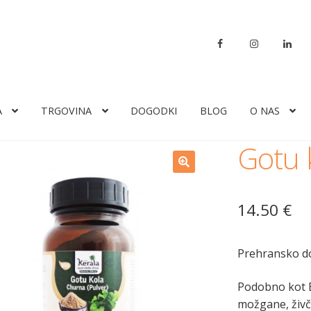
A
TRGOVINA
DOGODKI
BLOG
O NAS
Gotu k
14.50
€
Prehransko do
Podobno kot 
možgane, živčn