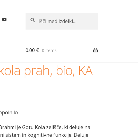
Išči:
Iskanje
0.00
€
0 items
ola prah, bio, KA
polnilo.
Brahmi je Gotu Kola
zelišče, ki deluje na
i sistem in kognitivne funkcije.
Deluje