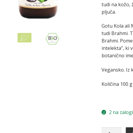
tudi na kožo, 
pljuča.
Gotu Kola ali 
tudi Brahmi.
T
Brahmi.
Pomen
intelekta”, ki 
botanično ime 
Vegansko. Iz 
Količina 100 g
2 na zalogi
Gotu