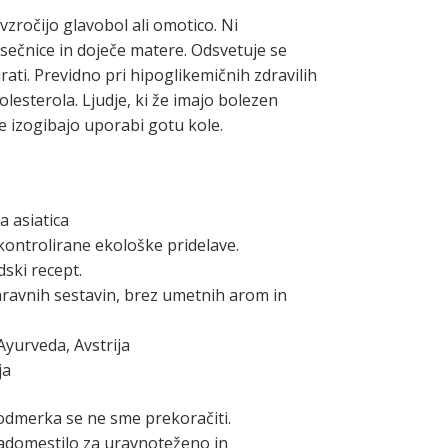
vzročijo glavobol ali omotico. Ni
osečnice in doječe matere. Odsvetuje se
ati. Previdno pri hipoglikemičnih zdravilih
olesterola. Ljudje, ki že imajo bolezen
 se izogibajo uporabi gotu kole.
a asiatica
 kontrolirane ekološke pridelave.
dski recept.
ravnih sestavin, brez umetnih arom in
Ayurveda, Avstrija
ja
dmerka se ne sme prekoračiti.
adomestilo za uravnoteženo in