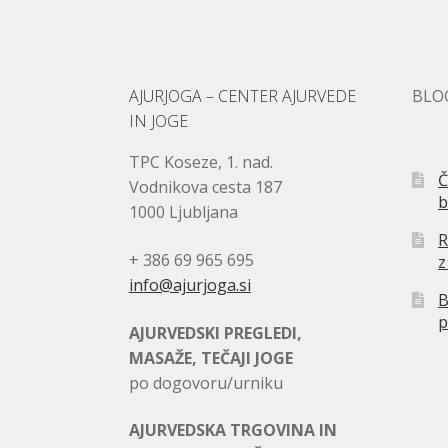
AJURJOGA – CENTER AJURVEDE
BLO
IN JOGE
TPC Koseze, 1. nad.
Č
Vodnikova cesta 187
b
1000 Ljubljana
R
+ 386 69 965 695
z
info@ajurjoga.si
B
p
AJURVEDSKI PREGLEDI,
MASAŽE, TEČAJI JOGE
po dogovoru/urniku
AJURVEDSKA TRGOVINA IN