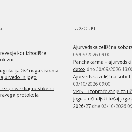
G
DOGODKI
Ajurvedska zeliščna sobot
revesje kot izhodišče
05/09/2026 09:00
olezni
Panchakarma – ajurvedski
detox
dne 20/09/2026 13:0
egulacija živčnega sistema
Ajurvedska zeliščna sobot
 ajurvedo in jogo
03/10/2026 09:00
rez prave diagnostike ni
VPIS – Izobraževanje za uči
ravega protokola
joge – učiteljski tečaj joge 
2026/27
dne 03/10/2026 09