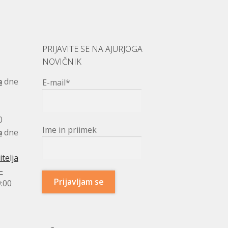
PRIJAVITE SE NA AJURJOGA
NOVIČNIK
a
dne
E-mail*
0
Ime in priimek
a
dne
telja
–
:00