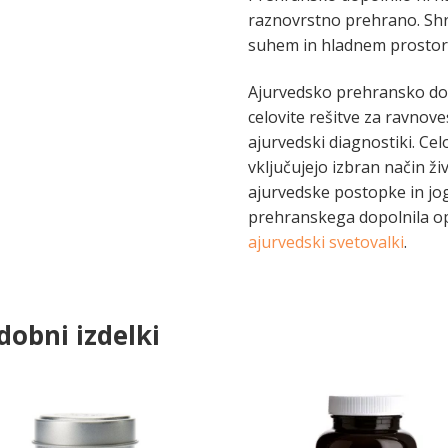
raznovrstno prehrano. Shr
suhem in hladnem prostor
Ajurvedsko prehransko dopo
celovite rešitve za ravnove
ajurvedski diagnostiki. Celo
vključujejo izbran način ži
ajurvedske postopke in jo
prehranskega dopolnila o
ajurvedski svetovalki
.
dobni izdelki