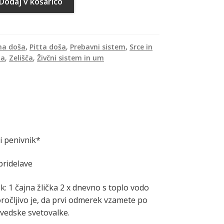
Dodaj v košarico
ha doša
,
Pitta doša
,
Prebavni sistem
,
Srce in
ša
,
Zelišča
,
Živčni sistem in um
i penivnik*
pridelave
 1 čajna žlička 2 x dnevno s toplo vodo
oročljivo je, da prvi odmerek vzamete po
rvedske svetovalke.