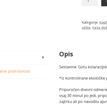
kola
prah,
bio,
KA
Kategorije:
Kap
ožilje
,
Vata do
količina
Opis
Sestavine: Gotu kola/azijsk
tne podrobnosti
*iz kontrolirane ekološke 
Priporočen dnevni odmerek:
vsaj 30 minut po jedi, prip
zajtrku ali po navodilu aju