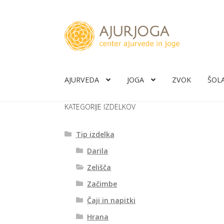
Skip
Skip
to
to
navigation
content
AJURVEDA
JOGA
ZVOK
ŠOL
KATEGORIJE IZDELKOV
Tip izdelka
Darila
Zelišča
Začimbe
Čaji in napitki
Hrana