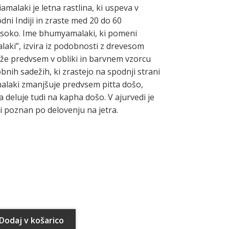
iamalaki je letna rastlina, ki uspeva v
odni Indiji in zraste med 20 do 60
isoko. Ime bhumyamalaki, ki pomeni
laki”, izvira iz podobnosti z drevesom
aže predvsem v obliki in barvnem vzorcu
robnih sadežih, ki zrastejo na spodnji strani
malaki zmanjšuje predvsem pitta došo,
 deluje tudi na kapha došo. V ajurvedi je
poznan po delovenju na jetra.
i
Dodaj v košarico