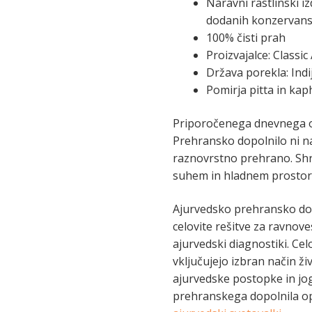
Naravni rastlinski i
dodanih konzervan
100% čisti prah
Proizvajalce: Classi
Država porekla: Indi
Pomirja pitta in kap
Priporočenega dnevnega o
Prehransko dopolnilo ni n
raznovrstno prehrano. Shr
suhem in hladnem prostor
Ajurvedsko prehransko dopo
celovite rešitve za ravnove
ajurvedski diagnostiki. Celo
vključujejo izbran način ži
ajurvedske postopke in jo
prehranskega dopolnila o