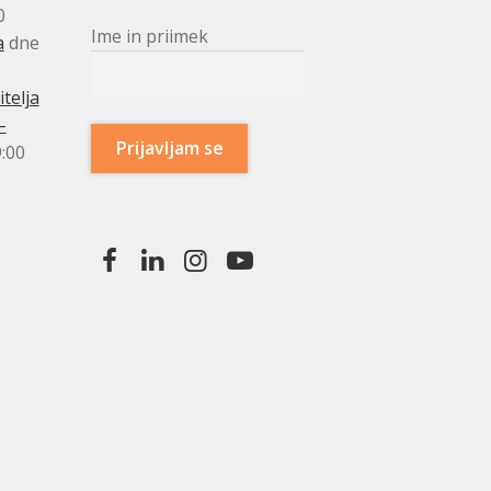
0
Ime in priimek
a
dne
telja
–
:00