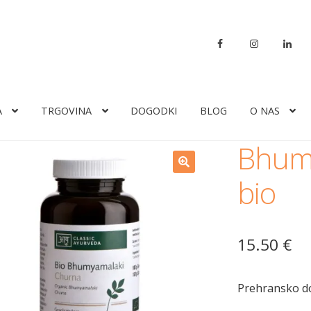
A
TRGOVINA
DOGODKI
BLOG
O NAS
Bhumy
bio
15.50
€
Prehransko do