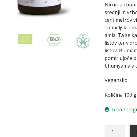
Niruri ali bum
srednji in vzh
centimetrov v
“zemeljski ama
amla. Ta se k
listov ter v d
listov. Bumia
pomirjujoče pa
bhumyamalaki 
Vegansko.
Količina 100 g
6 na zalogi
Bhumyamalak
prah,