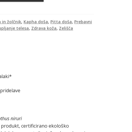
a in žolčnik
,
Kapha doša
,
Pitta doša
,
Prebavni
pljanje telesa
,
Zdrava koža
,
Zelišča
alaki*
 pridelave
thus niruri
i produkt, certificirano ekološko