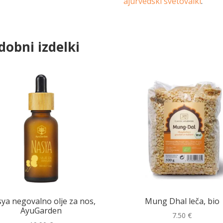
ajurvedski svetovalki
.
dobni izdelki
ya negovalno olje za nos,
Mung Dhal leča, bio
AyuGarden
7.50
€