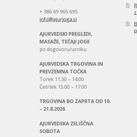
R
+ 386 69 965 695
z
info@ajurjoga.si
B
p
AJURVEDSKI PREGLEDI,
MASAŽE, TEČAJI JOGE
po dogovoru/urniku
AJURVEDSKA TRGOVINA IN
PREVZEMNA TOČKA
Torek 11:30 – 14:00
Četrtek 15:00 – 17:00
TRGOVINA BO ZAPRTA OD 10.
– 21.8.2026
AJURVEDSKA ZELIŠČNA
SOBOTA