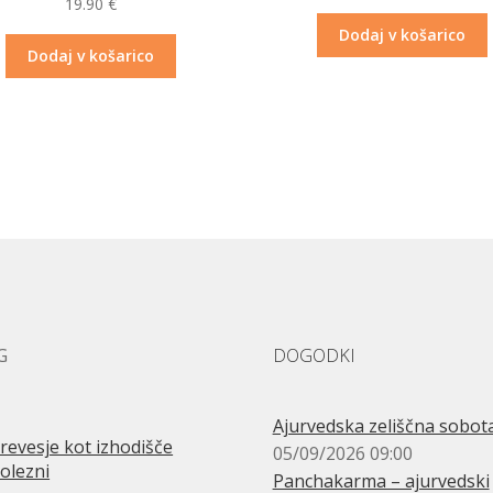
19.90
€
Dodaj v košarico
Dodaj v košarico
G
DOGODKI
Ajurvedska zeliščna sobot
revesje kot izhodišče
05/09/2026 09:00
olezni
Panchakarma – ajurvedski