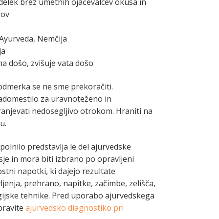
zdelek brez umetnih ojačevalcev okusa in
sov
c Ayurveda, Nemčija
ja
ha došo, zvišuje vata došo
dmerka se ne sme prekoračiti.
adomestilo za uravnoteženo in
anjevati nedosegljivo otrokom. Hraniti na
u.
lnilo predstavlja le del ajurvedske
sje in mora biti izbrano po opravljeni
stni napotki, ki dajejo rezultate
vljenja, prehrano, napitke, začimbe, zelišča,
gijske tehnike. Pred uporabo ajurvedskega
pravite
ajurvedsko diagnostiko pri