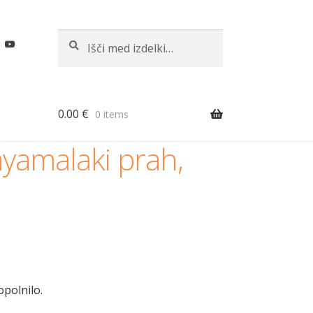
Išči:
Iskanje
0.00
€
0 items
amalaki prah,
polnilo.