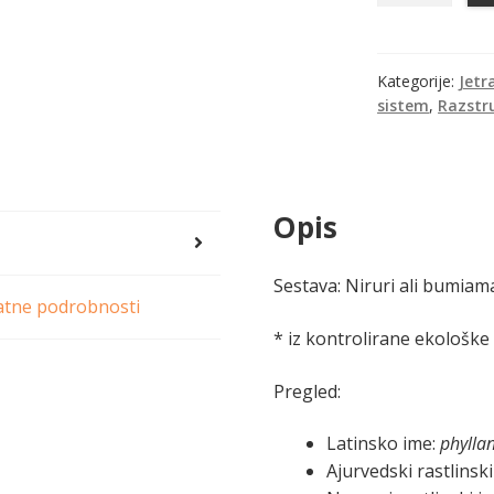
bio
količina
Kategorije:
Jetr
sistem
,
Razstru
Opis
Sestava: Niruri ali bumiam
tne podrobnosti
* iz kontrolirane ekološke
Pregled:
Latinsko ime:
phyllan
Ajurvedski rastlinsk